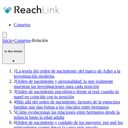
Consejos
Inicio
›
Consejos
›
Relación
In this Article
▾
1
La teoría del orden de nacimiento: del marco de Adler a la
investigación moderna
2
Orden de nacimiento y personalidad: lo que realmente
muestran las investigaciones para cada posición
3
Orden de nacimiento psicológico frente al real: cuando tu
papel no coincide con tu posición
4
Más allá del orden de nacimiento: factores de la estructura
familiar que dan forma a los vínculos entre hermanos
5
Cómo evolucionan las relaciones entre hermanos desde la
infancia hasta la edad adulta
6
Orden de nacimiento y cuidado de los mayores: por qué los
primogénitos suelen llevar la carga más pesada