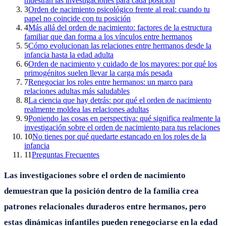
muestran las investigaciones para cada posición
3
Orden de nacimiento psicológico frente al real: cuando tu
papel no coincide con tu posición
4
Más allá del orden de nacimiento: factores de la estructura
familiar que dan forma a los vínculos entre hermanos
5
Cómo evolucionan las relaciones entre hermanos desde la
infancia hasta la edad adulta
6
Orden de nacimiento y cuidado de los mayores: por qué los
primogénitos suelen llevar la carga más pesada
7
Renegociar los roles entre hermanos: un marco para
relaciones adultas más saludables
8
La ciencia que hay detrás: por qué el orden de nacimiento
realmente moldea las relaciones adultas
9
Poniendo las cosas en perspectiva: qué significa realmente la
investigación sobre el orden de nacimiento para tus relaciones
10
No tienes por qué quedarte estancado en los roles de la
infancia
11
Preguntas Frecuentes
Las investigaciones sobre el orden de nacimiento
demuestran que la posición dentro de la familia crea
patrones relacionales duraderos entre hermanos, pero
estas dinámicas infantiles pueden renegociarse en la edad