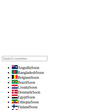
Anguilla
Soon
Bangladesh
Soon
Belgium
Soon
Brazil
Soon
Croatia
Soon
Denmark
Soon
Egypt
Soon
Ethiopia
Soon
Finland
Soon