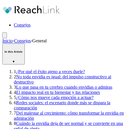
Consejos
Inicio
›
Consejos
›
General
In this Article
▾
1
¿Por qué el éxito ajeno a veces duele?
2
No toda envidia es igual: del impulso constructivo al
destructivo
3
Lo que pasa en tu cerebro cuando envidias o admiras
4
El impacto real en tu bienestar y tus relaciones
5
¿Cómo nos mueve cada emoción a actuar?
6
Redes sociales: el escenario donde más se dispara la
comparación
7
Del malestar al crecimiento: cómo transformar la envidia en
admiración
8
Cuándo la envidia deja de ser normal y se convierte en una
señal de alerta