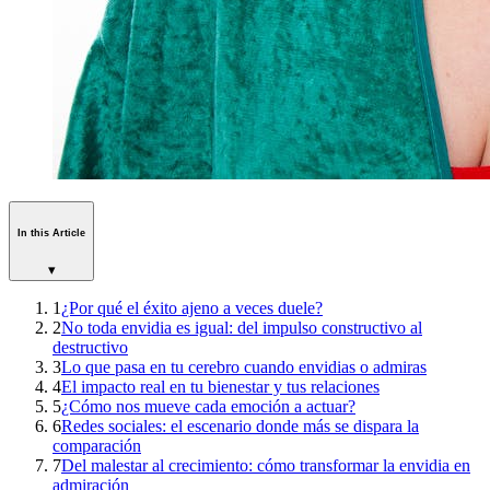
In this Article
▾
1
¿Por qué el éxito ajeno a veces duele?
2
No toda envidia es igual: del impulso constructivo al
destructivo
3
Lo que pasa en tu cerebro cuando envidias o admiras
4
El impacto real en tu bienestar y tus relaciones
5
¿Cómo nos mueve cada emoción a actuar?
6
Redes sociales: el escenario donde más se dispara la
comparación
7
Del malestar al crecimiento: cómo transformar la envidia en
admiración