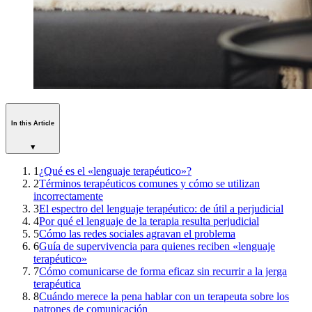
In this Article
▾
1
¿Qué es el «lenguaje terapéutico»?
2
Términos terapéuticos comunes y cómo se utilizan
incorrectamente
3
El espectro del lenguaje terapéutico: de útil a perjudicial
4
Por qué el lenguaje de la terapia resulta perjudicial
5
Cómo las redes sociales agravan el problema
6
Guía de supervivencia para quienes reciben «lenguaje
terapéutico»
7
Cómo comunicarse de forma eficaz sin recurrir a la jerga
terapéutica
8
Cuándo merece la pena hablar con un terapeuta sobre los
patrones de comunicación