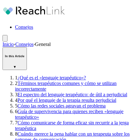
Consejos
Inicio
›
Consejos
›
General
In this Article
▾
1
¿Qué es el «lenguaje terapéutico»?
2
Términos terapéuticos comunes y cómo se utilizan
incorrectamente
3
El espectro del lenguaje terapéutico: de útil a perjudicial
4
Por qué el lenguaje de la terapia resulta perjudicial
5
Cómo las redes sociales agravan el problema
6
Guía de supervivencia para quienes reciben «lenguaje
terapéutico»
7
Cómo comunicarse de forma eficaz sin recurrir a la jerga
terapéutica
8
Cuándo merece la pena hablar con un terapeuta sobre los
patrones de comunicación