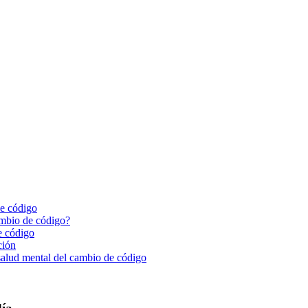
de código
cambio de código?
e código
ción
 salud mental del cambio de código