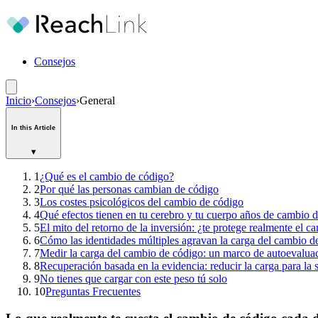
Consejos
Inicio
›
Consejos
›
General
In this Article
▾
1
¿Qué es el cambio de código?
2
Por qué las personas cambian de código
3
Los costes psicológicos del cambio de código
4
Qué efectos tienen en tu cerebro y tu cuerpo años de cambio 
5
El mito del retorno de la inversión: ¿te protege realmente el 
6
Cómo las identidades múltiples agravan la carga del cambio d
7
Medir la carga del cambio de código: un marco de autoevalua
8
Recuperación basada en la evidencia: reducir la carga para la
9
No tienes que cargar con este peso tú solo
10
Preguntas Frecuentes