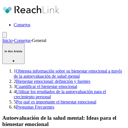
Consejos
Inicio
›
Consejos
›
General
In this Article
▾
1
Obtenga información sobre su bienestar emocional a través
de la autoevaluación de salud mental
2
Bienestar emocional: definición y fuentes
3
Cuantificar el bienestar emocional
4
Utilizar los resultados de la autoevaluación para el
crecimiento personal
5
Por qué es importante el bienestar emocional
6
Preguntas Frecuentes
Autoevaluación de la salud mental: Ideas para el
bienestar emocional