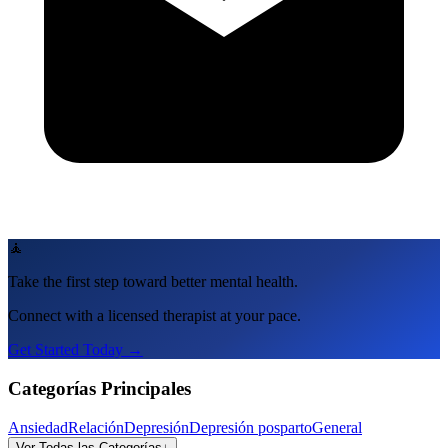
🧘
Take the first step toward better mental health.
Connect with a licensed therapist at your pace.
Get Started Today →
Categorías Principales
Ansiedad
Relación
Depresión
Depresión posparto
General
Ver Todas las Categorías
↓