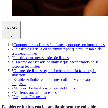
In this Article
▾
1
Comprender los límites familiares y por qué son importantes
2
La psicología de la culpa familiar: por qué resulta tan difícil
establecer límites
3
Identificar tus necesidades de límites
4
El marco de escalada de límites: qué hacer cuando no se
respetan los límites
5
Guiones de límites según el miembro de la familia y la
situación
6
Establecer límites en diferentes culturas y contextos
religiosos
7
Mantener los límites a lo largo del tiempo
8
No tienes que afrontar esto solo
9
Preguntas Frecuentes
Establecer límites con la familia sin sentirte culpable