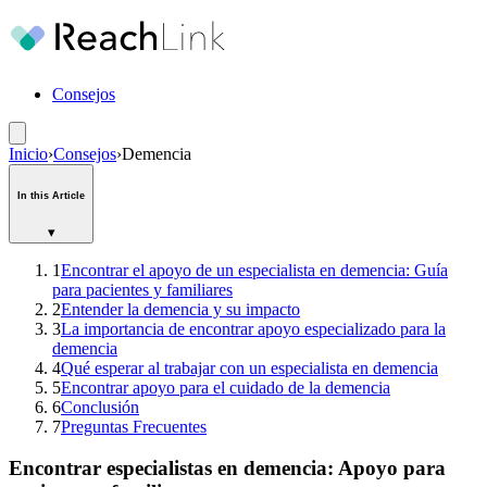
Consejos
Inicio
›
Consejos
›
Demencia
In this Article
▾
1
Encontrar el apoyo de un especialista en demencia: Guía
para pacientes y familiares
2
Entender la demencia y su impacto
3
La importancia de encontrar apoyo especializado para la
demencia
4
Qué esperar al trabajar con un especialista en demencia
5
Encontrar apoyo para el cuidado de la demencia
6
Conclusión
7
Preguntas Frecuentes
Encontrar especialistas en demencia: Apoyo para