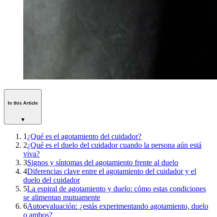
In this Article
▾
1
¿Qué es el agotamiento del cuidador?
2
¿Qué es el duelo del cuidador cuando la persona aún está
viva?
3
Signos y síntomas del agotamiento frente al duelo
4
Diferencias clave entre el agotamiento del cuidador y el
duelo del cuidador
5
La espiral de agotamiento y duelo: cómo estas condiciones
se alimentan mutuamente
6
Autoevaluación: ¿estás experimentando agotamiento, duelo
o ambos?