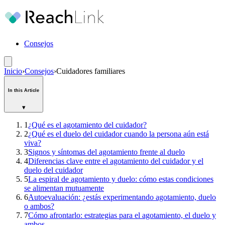
Consejos
Inicio
›
Consejos
›
Cuidadores familiares
In this Article
▾
1
¿Qué es el agotamiento del cuidador?
2
¿Qué es el duelo del cuidador cuando la persona aún está
viva?
3
Signos y síntomas del agotamiento frente al duelo
4
Diferencias clave entre el agotamiento del cuidador y el
duelo del cuidador
5
La espiral de agotamiento y duelo: cómo estas condiciones
se alimentan mutuamente
6
Autoevaluación: ¿estás experimentando agotamiento, duelo
o ambos?
7
Cómo afrontarlo: estrategias para el agotamiento, el duelo y
ambos