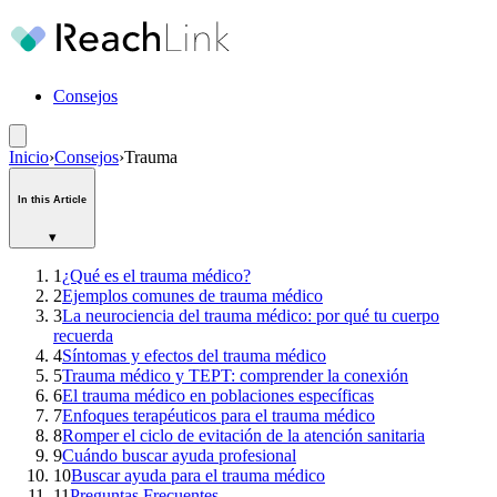
Consejos
Inicio
›
Consejos
›
Trauma
In this Article
▾
1
¿Qué es el trauma médico?
2
Ejemplos comunes de trauma médico
3
La neurociencia del trauma médico: por qué tu cuerpo
recuerda
4
Síntomas y efectos del trauma médico
5
Trauma médico y TEPT: comprender la conexión
6
El trauma médico en poblaciones específicas
7
Enfoques terapéuticos para el trauma médico
8
Romper el ciclo de evitación de la atención sanitaria
9
Cuándo buscar ayuda profesional
10
Buscar ayuda para el trauma médico
11
Preguntas Frecuentes