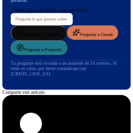
prefieras.
¿Tienes alguna pregunta sobre este tema?
Preguntar a ChatGPT
Preguntar a Claude
Preguntar a Perplexity
Tu pregunta será enviada a un asistente de IA externo. Si
estás en crisis, por favor comunícate con
[CRISIS_LINE_ES].
Compartir este artículo