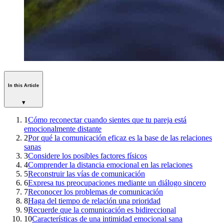
In this Article
▾
1
Cómo reconectar cuando sientes que tu pareja está
emocionalmente distante
2
Por qué la comunicación eficaz es la base de las relaciones
sanas
3
Considere los posibles factores físicos
4
Comprender la distancia emocional en las relaciones
5
Reconstruir las vías de comunicación
6
Expresa tus preocupaciones mediante un diálogo sincero
7
Reconocer los problemas de comunicación
8
Haga del tiempo de relación una prioridad
9
Recuerde que la comunicación es bidireccional
10
Características de una intimidad emocional sana