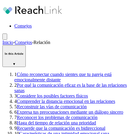
Consejos
Inicio
›
Consejos
›
Relación
In this Article
▾
1
Cómo reconectar cuando sientes que tu pareja está
emocionalmente distante
2
Por qué la comunicación eficaz es la base de las relaciones
sanas
3
Considere los posibles factores físicos
4
Comprender la distancia emocional en las relaciones
5
Reconstruir las vías de comunicación
6
Expresa tus preocupaciones mediante un diálogo sincero
7
Reconocer los problemas de comunicación
8
Haga del tiempo de relación una prioridad
9
Recuerde que la comunicación es bidireccional
10
Características de una intimidad emocional sana