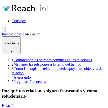
Consejos
Inicio
›
Consejos
›
Relación
In this Article
▾
1
Comprender los patrones comunes en las relaciones
2
Mantener las relaciones a lo largo del tiempo
3
Cómo la terapia de telesalud puede apoyar tus objetivos de
relación
4
Avanzando
5
Preguntas Frecuentes
Por qué tus relaciones siguen fracasando y cómo
solucionarlo
Relación