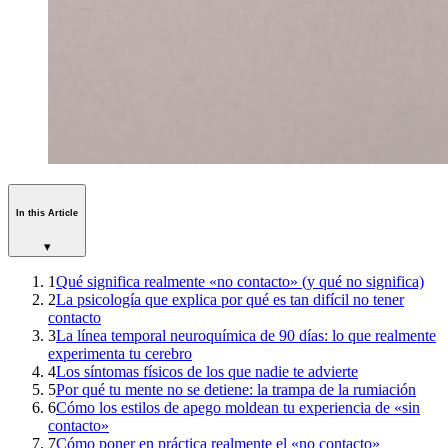
In this Article
▾
1
Qué significa realmente «no contacto» (y qué no significa)
2
La psicología que explica por qué es tan difícil no tener
contacto
3
La línea temporal neuroquímica de 90 días: lo que realmente
experimenta tu cerebro
4
Los síntomas físicos de los que nadie te advierte
5
Por qué tu mente no se detiene: la trampa de la rumiación
6
Cómo los estilos de apego moldean tu experiencia de «sin
contacto»
7
Cómo poner en práctica realmente el «no contacto»