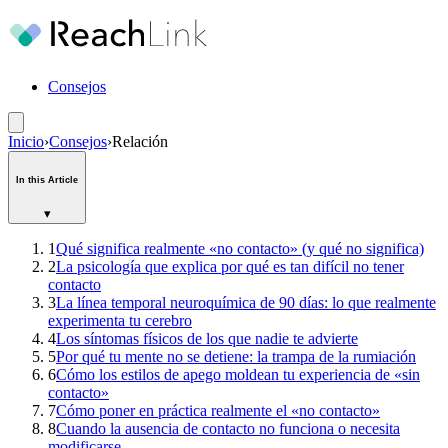
Consejos
Inicio
›
Consejos
›
Relación
In this Article
▾
1
Qué significa realmente «no contacto» (y qué no significa)
2
La psicología que explica por qué es tan difícil no tener
contacto
3
La línea temporal neuroquímica de 90 días: lo que realmente
experimenta tu cerebro
4
Los síntomas físicos de los que nadie te advierte
5
Por qué tu mente no se detiene: la trampa de la rumiación
6
Cómo los estilos de apego moldean tu experiencia de «sin
contacto»
7
Cómo poner en práctica realmente el «no contacto»
8
Cuando la ausencia de contacto no funciona o necesita
modificarse