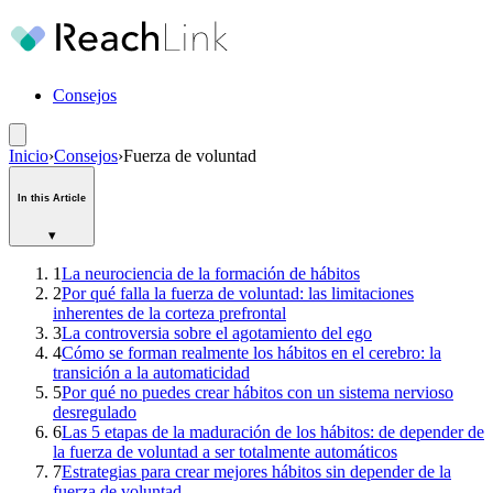
Consejos
Inicio
›
Consejos
›
Fuerza de voluntad
In this Article
▾
1
La neurociencia de la formación de hábitos
2
Por qué falla la fuerza de voluntad: las limitaciones
inherentes de la corteza prefrontal
3
La controversia sobre el agotamiento del ego
4
Cómo se forman realmente los hábitos en el cerebro: la
transición a la automaticidad
5
Por qué no puedes crear hábitos con un sistema nervioso
desregulado
6
Las 5 etapas de la maduración de los hábitos: de depender de
la fuerza de voluntad a ser totalmente automáticos
7
Estrategias para crear mejores hábitos sin depender de la
fuerza de voluntad