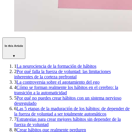
In this Article
▾
1
La neurociencia de la formación de hábitos
2
Por qué falla la fuerza de voluntad: las limitaciones
inherentes de la corteza prefrontal
3
La controversia sobre el agotamiento del ego
4
Cómo se forman realmente los hábitos en el cerebro: la
transición a la automaticidad
5
Por qué no puedes crear hábitos con un sistema nervioso
desregulado
6
Las 5 etapas de la maduración de los hábitos: de depender de
la fuerza de voluntad a ser totalmente automáticos
7
Estrategias para crear mejores hábitos sin depender de la
fuerza de voluntad
8
Crear hábitos que realmente perduren