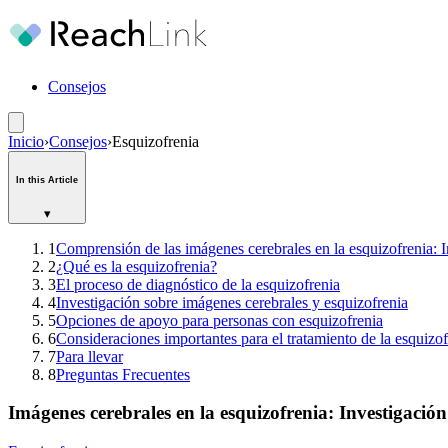
Consejos
Inicio
›
Consejos
›
Esquizofrenia
In this Article
▾
1
Comprensión de las imágenes cerebrales en la esquizofrenia: I
2
¿Qué es la esquizofrenia?
3
El proceso de diagnóstico de la esquizofrenia
4
Investigación sobre imágenes cerebrales y esquizofrenia
5
Opciones de apoyo para personas con esquizofrenia
6
Consideraciones importantes para el tratamiento de la esquizof
7
Para llevar
8
Preguntas Frecuentes
Imágenes cerebrales en la esquizofrenia: Investigación