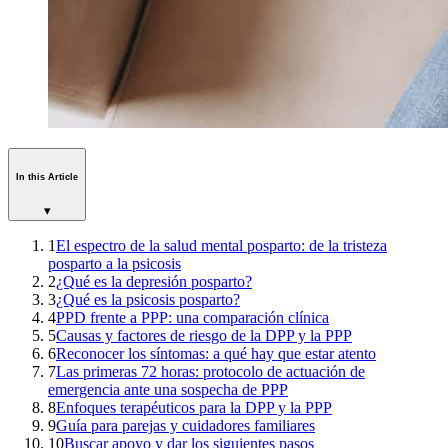
In this Article
▾
1
El espectro de la salud mental posparto: de la tristeza
posparto a la psicosis
2
¿Qué es la depresión posparto?
3
¿Qué es la psicosis posparto?
4
PPD frente a PPP: una comparación clínica
5
Causas y factores de riesgo de la DPP y la PPP
6
Reconocer los síntomas: a qué hay que estar atento
7
Las primeras 72 horas: protocolo de actuación de
emergencia ante una sospecha de PPP
8
Enfoques terapéuticos para la DPP y la PPP
9
Guía para parejas y cuidadores familiares
10
Buscar apoyo y dar los siguientes pasos