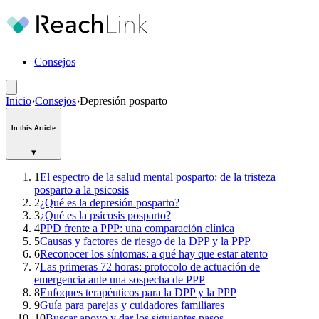
Consejos
Inicio
›
Consejos
›
Depresión posparto
In this Article
▾
1
El espectro de la salud mental posparto: de la tristeza
posparto a la psicosis
2
¿Qué es la depresión posparto?
3
¿Qué es la psicosis posparto?
4
PPD frente a PPP: una comparación clínica
5
Causas y factores de riesgo de la DPP y la PPP
6
Reconocer los síntomas: a qué hay que estar atento
7
Las primeras 72 horas: protocolo de actuación de
emergencia ante una sospecha de PPP
8
Enfoques terapéuticos para la DPP y la PPP
9
Guía para parejas y cuidadores familiares
10
Buscar apoyo y dar los siguientes pasos