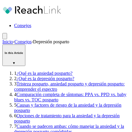
Consejos
Inicio
›
Consejos
›
Depresión posparto
In this Article
▾
1
¿Qué es la ansiedad posparto?
2
¿Qué es la depresión posparto?
3
Tristeza posparto, ansiedad posparto y depresión posparto:
comprender el espectro
4
Comparación completa de síntomas: PPA vs. PPD vs. baby
blues vs. TOC posparto
5
Causas y factores de riesgo de la ansiedad y la depresión
posparto
6
Opciones de tratamiento para la ansiedad y la depresión
posparto
7
Cuando se padecen ambas: cómo manejar la ansiedad y la
depresión posparto comórbidas