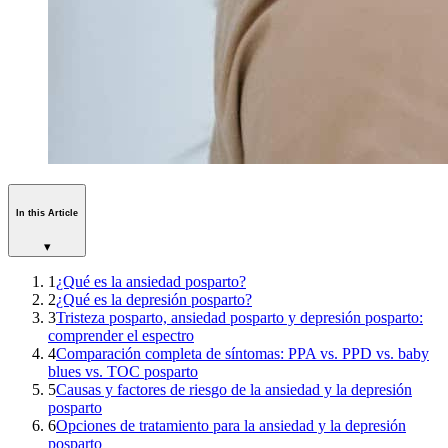
In this Article
▾
1
¿Qué es la ansiedad posparto?
2
¿Qué es la depresión posparto?
3
Tristeza posparto, ansiedad posparto y depresión posparto:
comprender el espectro
4
Comparación completa de síntomas: PPA vs. PPD vs. baby
blues vs. TOC posparto
5
Causas y factores de riesgo de la ansiedad y la depresión
posparto
6
Opciones de tratamiento para la ansiedad y la depresión
posparto