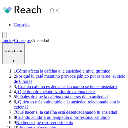
Consejos
Inicio
›
Consejos
›
Ansiedad
In this Article
▾
1
Cómo afecta la cafeína a la ansiedad a nivel químico
2
Por qué tu café matutino provoca pánico por la tarde: el ciclo
de 6 horas
3
¿Cuánta cafeína es demasiada cuando se tiene ansiedad?
4
¿Qué tipo de metabolizador de cafeína eres?
5
Señales de que la cafeína está detrás de tu ansiedad
6
¿Quién es más vulnerable a la ansiedad relacionada con la
cafeína?
7
Qué hacer si la cafeína está desencadenando tu ansiedad
8
Cuándo acudir a un terapeuta o profesional sanitario
9
No tienes que resolver esto solo
10
Preguntas Frecuentes