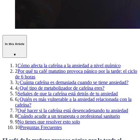
In this Article
▾
1
Cómo afecta la cafeína a la ansiedad a nivel químico
2
Por qué tu café matutino provoca pánico por la tarde: el ciclo
de 6 horas
3
¿Cuánta cafeína es demasiada cuando se tiene ansiedad?
4
¿Qué tipo de metabolizador de cafeína eres?
5
Señales de que la cafeína está detrás de tu ansiedad
6
¿Quién es más vulnerable a la ansiedad relacionada con la
cafeína?
7
Qué hacer si la cafeína está desencadenando tu ansiedad
8
Cuándo acudir a un terapeuta o profesional sanitario
9
No tienes que resolver esto solo
10
Preguntas Frecuentes