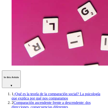
In this Article
▾
1
¿Qué es la teoría de la comparación social? La psicología
que explica por qué nos comparamos
2
Comparación ascendente frente a descendente: dos
direcciones, consecuencias diferentes