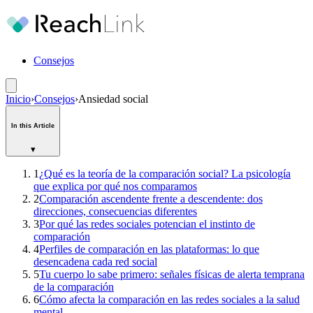
Consejos
Inicio
›
Consejos
›
Ansiedad social
In this Article
▾
1
¿Qué es la teoría de la comparación social? La psicología
que explica por qué nos comparamos
2
Comparación ascendente frente a descendente: dos
direcciones, consecuencias diferentes
3
Por qué las redes sociales potencian el instinto de
comparación
4
Perfiles de comparación en las plataformas: lo que
desencadena cada red social
5
Tu cuerpo lo sabe primero: señales físicas de alerta temprana
de la comparación
6
Cómo afecta la comparación en las redes sociales a la salud
mental