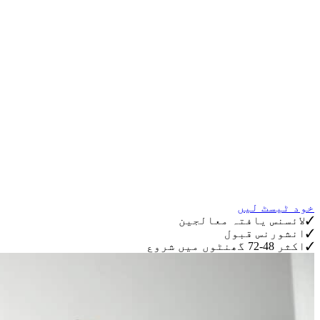
خود ٹیسٹ لیں
✓
لائسنس یافتہ معالجین
✓
انشورنس قبول
✓
اکثر 48-72 گھنٹوں میں شروع