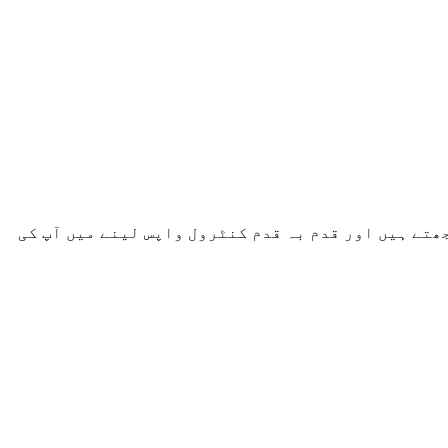
ھتے ہیں اور قدم بہ قدم کنٹرول واپس لینے میں آپ کی