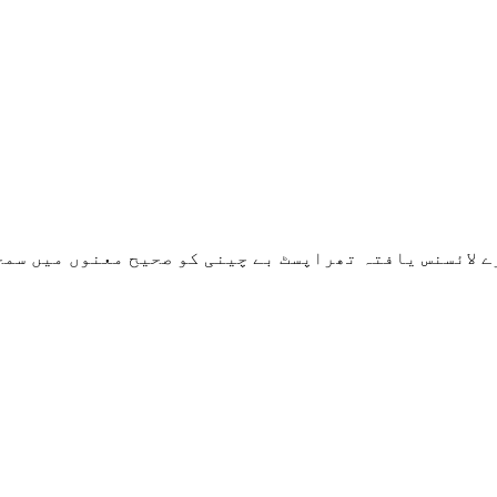
ے لائسنس یافتہ تھراپسٹ بے چینی کو صحیح معنوں میں سمج