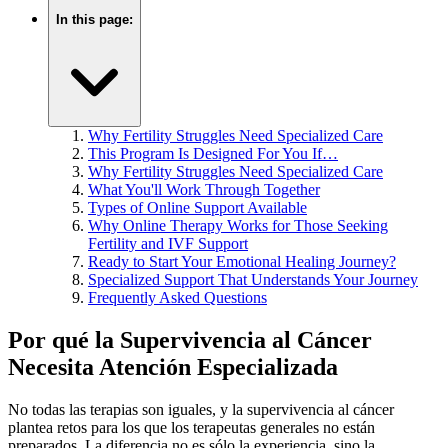
In this page:
Why Fertility Struggles Need Specialized Care
This Program Is Designed For You If…
Why Fertility Struggles Need Specialized Care
What You'll Work Through Together
Types of Online Support Available
Why Online Therapy Works for Those Seeking
Fertility and IVF Support
Ready to Start Your Emotional Healing Journey?
Specialized Support That Understands Your Journey
Frequently Asked Questions
Por qué la Supervivencia al Cáncer
Necesita Atención Especializada
No todas las terapias son iguales, y la supervivencia al cáncer
plantea retos para los que los terapeutas generales no están
preparados. La diferencia no es sólo la experiencia, sino la