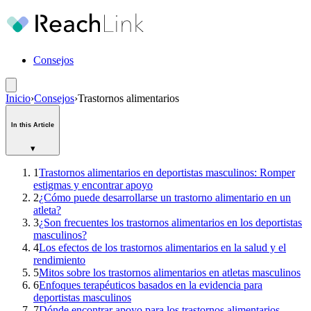
Consejos
Inicio
›
Consejos
›
Trastornos alimentarios
In this Article
▾
1
Trastornos alimentarios en deportistas masculinos: Romper
estigmas y encontrar apoyo
2
¿Cómo puede desarrollarse un trastorno alimentario en un
atleta?
3
¿Son frecuentes los trastornos alimentarios en los deportistas
masculinos?
4
Los efectos de los trastornos alimentarios en la salud y el
rendimiento
5
Mitos sobre los trastornos alimentarios en atletas masculinos
6
Enfoques terapéuticos basados en la evidencia para
deportistas masculinos
7
Dónde encontrar apoyo para los trastornos alimentarios