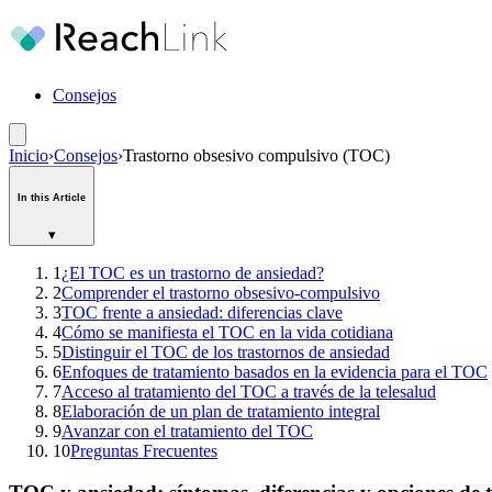
Consejos
Inicio
›
Consejos
›
Trastorno obsesivo compulsivo (TOC)
In this Article
▾
1
¿El TOC es un trastorno de ansiedad?
2
Comprender el trastorno obsesivo-compulsivo
3
TOC frente a ansiedad: diferencias clave
4
Cómo se manifiesta el TOC en la vida cotidiana
5
Distinguir el TOC de los trastornos de ansiedad
6
Enfoques de tratamiento basados en la evidencia para el TOC
7
Acceso al tratamiento del TOC a través de la telesalud
8
Elaboración de un plan de tratamiento integral
9
Avanzar con el tratamiento del TOC
10
Preguntas Frecuentes