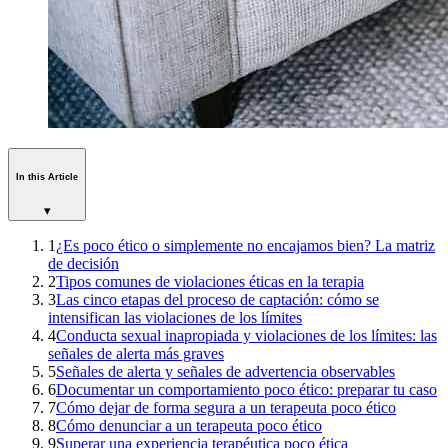
In this Article
▾
1
¿Es poco ético o simplemente no encajamos bien? La matriz
de decisión
2
Tipos comunes de violaciones éticas en la terapia
3
Las cinco etapas del proceso de captación: cómo se
intensifican las violaciones de los límites
4
Conducta sexual inapropiada y violaciones de los límites: las
señales de alerta más graves
5
Señales de alerta y señales de advertencia observables
6
Documentar un comportamiento poco ético: preparar tu caso
7
Cómo dejar de forma segura a un terapeuta poco ético
8
Cómo denunciar a un terapeuta poco ético
9
Superar una experiencia terapéutica poco ética