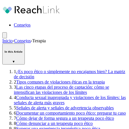
Consejos
Inicio
›
Consejos
›
Terapia
In this Article
▾
1
¿Es poco ético o simplemente no encajamos bien? La matriz
de decisión
2
Tipos comunes de violaciones éticas en la terapia
3
Las cinco etapas del proceso de captación: cómo se
intensifican las violaciones de los límites
4
Conducta sexual inapropiada y violaciones de los límites: las
señales de alerta más graves
5
Señales de alerta y señales de advertencia observables
6
Documentar un comportamiento poco ético: preparar tu caso
7
Cómo dejar de forma segura a un terapeuta poco ético
8
Cómo denunciar a un terapeuta poco ético
9
Superar una experiencia terapéutica poco ética