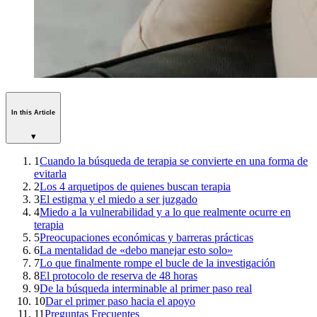
In this Article
▾
1
Cuando la búsqueda de terapia se convierte en una forma de
evitarla
2
Los 4 arquetipos de quienes buscan terapia
3
El estigma y el miedo a ser juzgado
4
Miedo a la vulnerabilidad y a lo que realmente ocurre en
terapia
5
Preocupaciones económicas y barreras prácticas
6
La mentalidad de «debo manejar esto solo»
7
Lo que finalmente rompe el bucle de la investigación
8
El protocolo de reserva de 48 horas
9
De la búsqueda interminable al primer paso real
10
Dar el primer paso hacia el apoyo
11
Preguntas Frecuentes