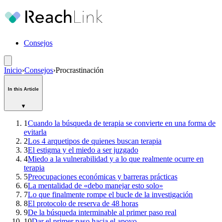
Consejos
Inicio
›
Consejos
›
Procrastinación
In this Article
▾
1
Cuando la búsqueda de terapia se convierte en una forma de
evitarla
2
Los 4 arquetipos de quienes buscan terapia
3
El estigma y el miedo a ser juzgado
4
Miedo a la vulnerabilidad y a lo que realmente ocurre en
terapia
5
Preocupaciones económicas y barreras prácticas
6
La mentalidad de «debo manejar esto solo»
7
Lo que finalmente rompe el bucle de la investigación
8
El protocolo de reserva de 48 horas
9
De la búsqueda interminable al primer paso real
10
Dar el primer paso hacia el apoyo