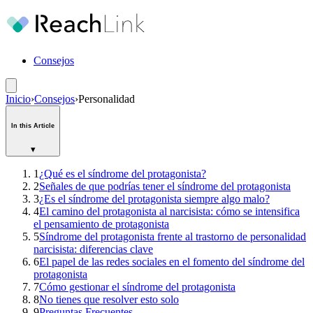
Consejos
Inicio
›
Consejos
›
Personalidad
In this Article
▾
1
¿Qué es el síndrome del protagonista?
2
Señales de que podrías tener el síndrome del protagonista
3
¿Es el síndrome del protagonista siempre algo malo?
4
El camino del protagonista al narcisista: cómo se intensifica
el pensamiento de protagonista
5
Síndrome del protagonista frente al trastorno de personalidad
narcisista: diferencias clave
6
El papel de las redes sociales en el fomento del síndrome del
protagonista
7
Cómo gestionar el síndrome del protagonista
8
No tienes que resolver esto solo
9
Preguntas Frecuentes