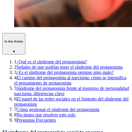
In this Article
▾
1
¿Qué es el síndrome del protagonista?
2
Señales de que podrías tener el síndrome del protagonista
3
¿Es el síndrome del protagonista siempre algo malo?
4
El camino del protagonista al narcisista: cómo se intensifica
el pensamiento de protagonista
5
Síndrome del protagonista frente al trastorno de personalidad
narcisista: diferencias clave
6
El papel de las redes sociales en el fomento del síndrome del
protagonista
7
Cómo gestionar el síndrome del protagonista
8
No tienes que resolver esto solo
9
Preguntas Frecuentes