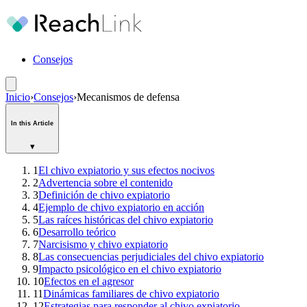
Consejos
Inicio
›
Consejos
›
Mecanismos de defensa
In this Article
▾
1
El chivo expiatorio y sus efectos nocivos
2
Advertencia sobre el contenido
3
Definición de chivo expiatorio
4
Ejemplo de chivo expiatorio en acción
5
Las raíces históricas del chivo expiatorio
6
Desarrollo teórico
7
Narcisismo y chivo expiatorio
8
Las consecuencias perjudiciales del chivo expiatorio
9
Impacto psicológico en el chivo expiatorio
10
Efectos en el agresor
11
Dinámicas familiares de chivo expiatorio
12
Estrategias para responder al chivo expiatorio