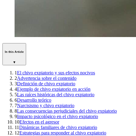
In this Article
▾
1
El chivo expiatorio y sus efectos nocivos
2
Advertencia sobre el contenido
3
Definición de chivo expiatorio
4
Ejemplo de chivo expiatorio en acción
5
Las raíces históricas del chivo expiatorio
6
Desarrollo teórico
7
Narcisismo y chivo expiatorio
8
Las consecuencias perjudiciales del chivo expiatorio
9
Impacto psicológico en el chivo expiatorio
10
Efectos en el agresor
11
Dinámicas familiares de chivo expiatorio
12
Estrategias para responder al chivo expiatorio