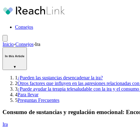
Consejos
Inicio
›
Consejos
›
Ira
In this Article
▾
1
¿Pueden las sustancias desencadenar la ira?
2
Otros factores que influyen en las agresiones relacionadas con
3
¿Puede ayudar la terapia telesaludable con la ira y el consumo
4
Para llevar
5
Preguntas Frecuentes
Consumo de sustancias y regulación emocional: Encont
Ira