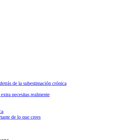
 detrás de la subestimación crónica
extra necesitas realmente
ca
tante de lo que crees