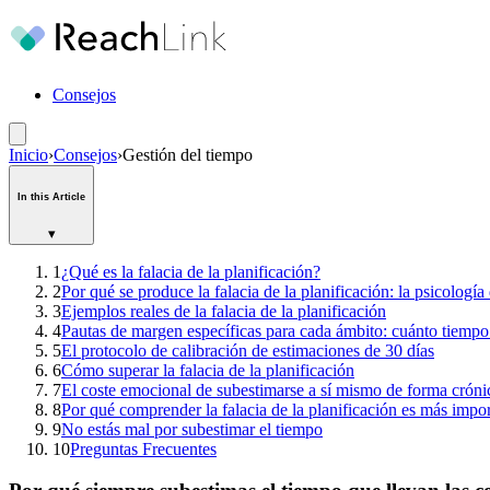
Consejos
Inicio
›
Consejos
›
Gestión del tiempo
In this Article
▾
1
¿Qué es la falacia de la planificación?
2
Por qué se produce la falacia de la planificación: la psicología
3
Ejemplos reales de la falacia de la planificación
4
Pautas de margen específicas para cada ámbito: cuánto tiempo 
5
El protocolo de calibración de estimaciones de 30 días
6
Cómo superar la falacia de la planificación
7
El coste emocional de subestimarse a sí mismo de forma cróni
8
Por qué comprender la falacia de la planificación es más impor
9
No estás mal por subestimar el tiempo
10
Preguntas Frecuentes