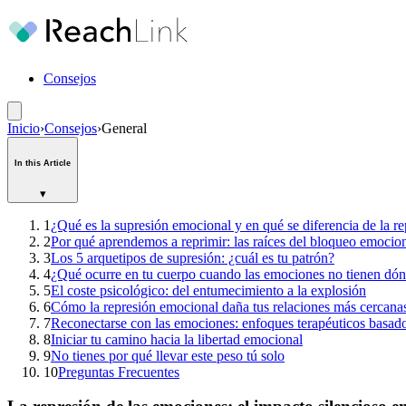
Consejos
Inicio
›
Consejos
›
General
In this Article
▾
1
¿Qué es la supresión emocional y en qué se diferencia de la re
2
Por qué aprendemos a reprimir: las raíces del bloqueo emocio
3
Los 5 arquetipos de supresión: ¿cuál es tu patrón?
4
¿Qué ocurre en tu cuerpo cuando las emociones no tienen dón
5
El coste psicológico: del entumecimiento a la explosión
6
Cómo la represión emocional daña tus relaciones más cercana
7
Reconectarse con las emociones: enfoques terapéuticos basado
8
Iniciar tu camino hacia la libertad emocional
9
No tienes por qué llevar este peso tú solo
10
Preguntas Frecuentes