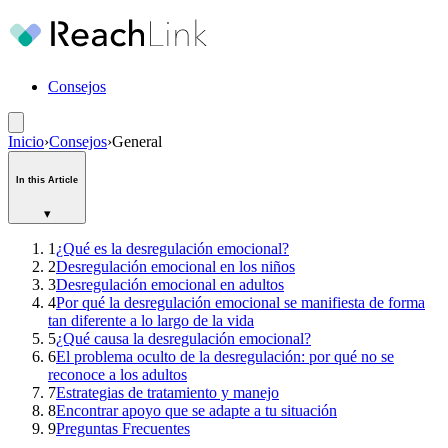
Consejos
Inicio
›
Consejos
›
General
In this Article
▾
1
¿Qué es la desregulación emocional?
2
Desregulación emocional en los niños
3
Desregulación emocional en adultos
4
Por qué la desregulación emocional se manifiesta de forma
tan diferente a lo largo de la vida
5
¿Qué causa la desregulación emocional?
6
El problema oculto de la desregulación: por qué no se
reconoce a los adultos
7
Estrategias de tratamiento y manejo
8
Encontrar apoyo que se adapte a tu situación
9
Preguntas Frecuentes