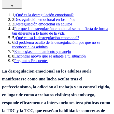
▾
1
¿Qué es la desregulación emocional?
2
Desregulación emocional en los niños
3
Desregulación emocional en adultos
4
Por qué la desregulación emocional se manifiesta de forma
tan diferente a lo largo de la vida
5
¿Qué causa la desregulación emocional?
6
El problema oculto de la desregulación: por qué no se
reconoce a los adultos
7
Estrategias de tratamiento y manejo
8
Encontrar apoyo que se adapte a tu situación
9
Preguntas Frecuentes
La desregulación emocional en los adultos suele
manifestarse como una lucha oculta tras el
perfeccionismo, la adicción al trabajo y un control rígido,
en lugar de como arrebatos visibles; sin embargo,
responde eficazmente a intervenciones terapéuticas como
la TDC y la TCC, que enseñan habilidades concretas de