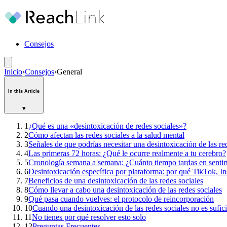
Consejos
Inicio
›
Consejos
›
General
In this Article
▾
1
¿Qué es una «desintoxicación de redes sociales»?
2
Cómo afectan las redes sociales a la salud mental
3
Señales de que podrías necesitar una desintoxicación de las re
4
Las primeras 72 horas: ¿Qué le ocurre realmente a tu cerebro?
5
Cronología semana a semana: ¿Cuánto tiempo tardas en sentirt
6
Desintoxicación específica por plataforma: por qué TikTok, In
7
Beneficios de una desintoxicación de las redes sociales
8
Cómo llevar a cabo una desintoxicación de las redes sociales
9
Qué pasa cuando vuelves: el protocolo de reincorporación
10
Cuando una desintoxicación de las redes sociales no es sufic
11
No tienes por qué resolver esto solo
12
Preguntas Frecuentes