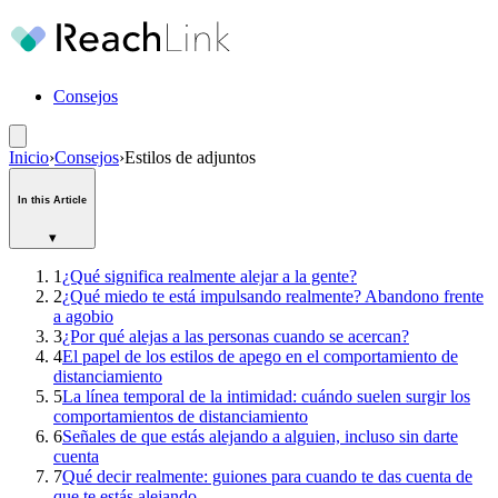
Consejos
Inicio
›
Consejos
›
Estilos de adjuntos
In this Article
▾
1
¿Qué significa realmente alejar a la gente?
2
¿Qué miedo te está impulsando realmente? Abandono frente
a agobio
3
¿Por qué alejas a las personas cuando se acercan?
4
El papel de los estilos de apego en el comportamiento de
distanciamiento
5
La línea temporal de la intimidad: cuándo suelen surgir los
comportamientos de distanciamiento
6
Señales de que estás alejando a alguien, incluso sin darte
cuenta
7
Qué decir realmente: guiones para cuando te das cuenta de
que te estás alejando