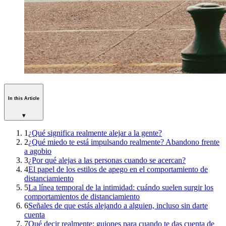
In this Article
▾
1
¿Qué significa realmente alejar a la gente?
2
¿Qué miedo te está impulsando realmente? Abandono frente
a agobio
3
¿Por qué alejas a las personas cuando se acercan?
4
El papel de los estilos de apego en el comportamiento de
distanciamiento
5
La línea temporal de la intimidad: cuándo suelen surgir los
comportamientos de distanciamiento
6
Señales de que estás alejando a alguien, incluso sin darte
cuenta
7
Qué decir realmente: guiones para cuando te das cuenta de