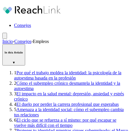
Consejos
Inicio
›
Consejos
›
Empleos
In this Article
▾
1
Por qué el trabajo moldea la identidad: la psicología de la
autoestima basada en la profesión
2
Cómo el subempleo crónico desmantela la identidad y la
autoestima
3
El impacto en la salud mental: depresión, ansiedad y estrés
crónico
4
El duelo por perder la carrera profesional que esperabas
5
Amenaza a la identidad social: cómo el subempleo cambia
tus relaciones
6
El ciclo que se refuerza a sí mismo: por qué escapar se
vuelve más difícil con el tiempo
7
Proteger tu identidad mientras sigues subempleado: el Marco