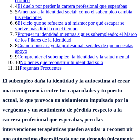
crónico
4
El duelo por perder la carrera profesional que esperabas
5
Amenaza a la identidad social: cómo el subempleo cambia
tus relaciones
6
El ciclo que se refuerza a sí mismo: por qué escapar se
vuelve más difícil con el tiempo
7
Proteger tu identidad mientras sigues subempleado: el Marco
de los Pilares de la Identidad
8
Cuándo buscar ayuda profesional: señales de que necesitas
apoyo
9
Comprender el subempleo, la identidad y la salud mental
10
No tienes que reconstruir tu identidad solo
11
Preguntas Frecuentes
El subempleo daña la identidad y la autoestima al crear
una incongruencia entre tus capacidades y tu puesto
actual, lo que provoca un aislamiento impulsado por la
vergüenza y un sentimiento de pérdida respecto a la
carrera profesional que esperabas, pero las
intervenciones terapéuticas pueden ayudar a reconstruir
una autoestima diversificada que no dependa únicamente