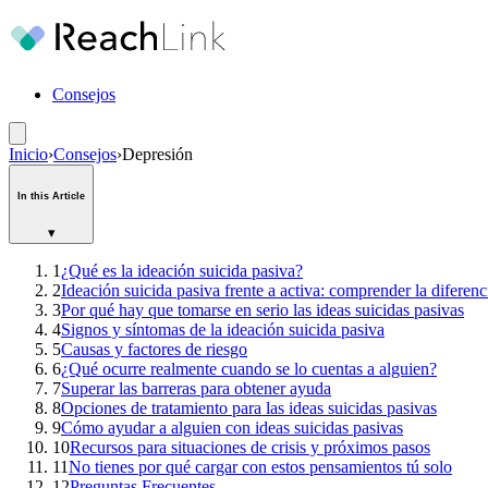
Consejos
Inicio
›
Consejos
›
Depresión
In this Article
▾
1
¿Qué es la ideación suicida pasiva?
2
Ideación suicida pasiva frente a activa: comprender la diferenc
3
Por qué hay que tomarse en serio las ideas suicidas pasivas
4
Signos y síntomas de la ideación suicida pasiva
5
Causas y factores de riesgo
6
¿Qué ocurre realmente cuando se lo cuentas a alguien?
7
Superar las barreras para obtener ayuda
8
Opciones de tratamiento para las ideas suicidas pasivas
9
Cómo ayudar a alguien con ideas suicidas pasivas
10
Recursos para situaciones de crisis y próximos pasos
11
No tienes por qué cargar con estos pensamientos tú solo
12
Preguntas Frecuentes