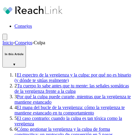
Consejos
Inicio
›
Consejos
›
Culpa
In this Article
▾
1
El espectro de la vergüenza y la culpa: por qué no es binario
(y dónde te sitúas realmente)
2
Tu cuerpo lo sabe antes que tu mente: las señales somáticas
de la vergüenza frente a la culpa
3
Por qué la culpa puede curarte, mientras que la vergüenza te
mantiene estancado
4
El mapa del bucle de la vergüenza: cómo la vergüenza te
mantiene estancado en tu comportamiento
5
El caso contrario: cuando la culpa es tan tóxica como la
vergüenza
6
Cómo gestionar la vergüenza y la culpa de forma
constructiva: un protocolo de conversión en 5 pasos