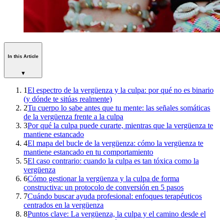
In this Article
▾
1
El espectro de la vergüenza y la culpa: por qué no es binario
(y dónde te sitúas realmente)
2
Tu cuerpo lo sabe antes que tu mente: las señales somáticas
de la vergüenza frente a la culpa
3
Por qué la culpa puede curarte, mientras que la vergüenza te
mantiene estancado
4
El mapa del bucle de la vergüenza: cómo la vergüenza te
mantiene estancado en tu comportamiento
5
El caso contrario: cuando la culpa es tan tóxica como la
vergüenza
6
Cómo gestionar la vergüenza y la culpa de forma
constructiva: un protocolo de conversión en 5 pasos
7
Cuándo buscar ayuda profesional: enfoques terapéuticos
centrados en la vergüenza
8
Puntos clave: La vergüenza, la culpa y el camino desde el