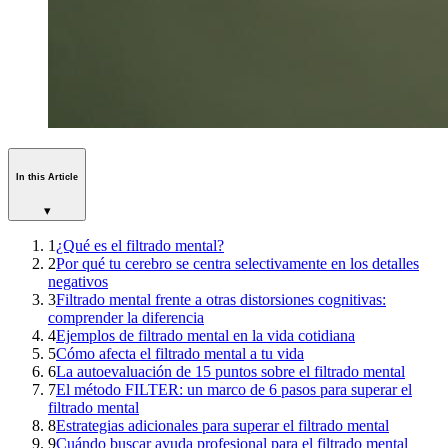
In this Article
▾
1
¿Qué es el filtrado mental?
2
Por qué tu cerebro se centra selectivamente en los detalles
negativos
3
Filtrado mental frente a otras distorsiones cognitivas:
comprender la diferencia
4
Ejemplos de filtrado mental en la vida cotidiana
5
Cómo afecta el filtrado mental a tu vida
6
La autoevaluación de 15 puntos sobre el filtrado mental
7
El método FILTER: un marco de 6 pasos para superar el
filtrado mental
8
Estrategias adicionales para superar el filtrado mental
9
Cuándo buscar ayuda profesional para el filtrado mental