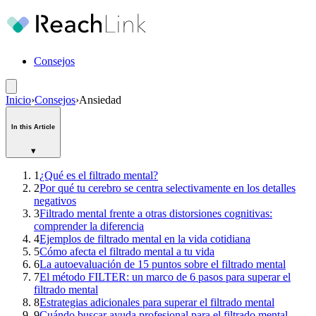
Consejos
Inicio
›
Consejos
›
Ansiedad
In this Article
▾
1
¿Qué es el filtrado mental?
2
Por qué tu cerebro se centra selectivamente en los detalles
negativos
3
Filtrado mental frente a otras distorsiones cognitivas:
comprender la diferencia
4
Ejemplos de filtrado mental en la vida cotidiana
5
Cómo afecta el filtrado mental a tu vida
6
La autoevaluación de 15 puntos sobre el filtrado mental
7
El método FILTER: un marco de 6 pasos para superar el
filtrado mental
8
Estrategias adicionales para superar el filtrado mental
9
Cuándo buscar ayuda profesional para el filtrado mental