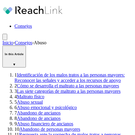
Consejos
Inicio
›
Consejos
›
Abuso
In this Article
▾
1
Identificación de los malos tratos a las personas mayores:
Reconocer las señales y acceder a los recursos de apoyo
2
Cómo se desarrolla el maltrato a las personas mayores
3
Las siete categorías de maltrato a las personas mayores
4
Maltrato físico
5
Abuso sexual
6
Abuso emocional y psicológico
7
Abandono de ancianos
8
Abandono de ancianos
9
Abuso financiero de ancianos
10
Abandono de personas mayores
11
Respuesta ante la sospecha de malos tratos a personas