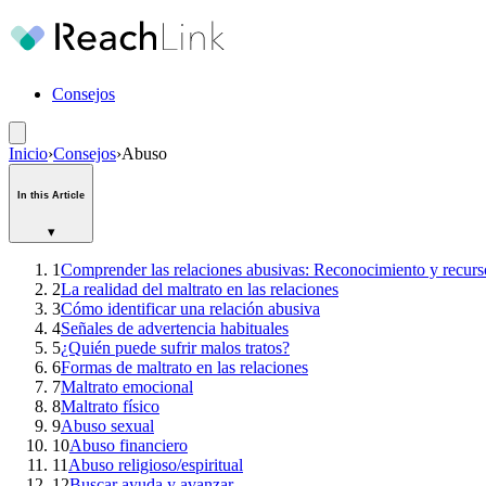
Consejos
Inicio
›
Consejos
›
Abuso
In this Article
▾
1
Comprender las relaciones abusivas: Reconocimiento y recurs
2
La realidad del maltrato en las relaciones
3
Cómo identificar una relación abusiva
4
Señales de advertencia habituales
5
¿Quién puede sufrir malos tratos?
6
Formas de maltrato en las relaciones
7
Maltrato emocional
8
Maltrato físico
9
Abuso sexual
10
Abuso financiero
11
Abuso religioso/espiritual
12
Buscar ayuda y avanzar