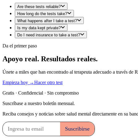
Are these tests reliable?
How long do the tests take?
What happens after I take a test?
Is my data kept private?
Do I need insurance to take a test?
Da el primer paso
Apoyo real. Resultados reales.
Únete a miles que han encontrado al terapeuta adecuado a través de R
Empieza hoy →
Hacer otro test
Gratis · Confidencial · Sin compromiso
Suscríbase a nuestro boletín mensual.
Reciba consejos y noticias sobre salud mental directamente en su band