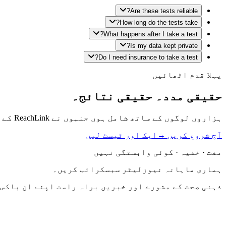
Are these tests reliable?
How long do the tests take?
What happens after I take a test?
Is my data kept private?
Do I need insurance to take a test?
پہلا قدم اٹھائیں
حقیقی مدد۔ حقیقی نتائج۔
ہزاروں لوگوں کے ساتھ شامل ہوں جنہوں نے ReachLink کے ذریعے صحیح معالج پایا۔ آج ایک مفت خود ٹیسٹ سے شروع کریں۔
آج شروع کریں →
ایک اور ٹیسٹ لیں
مفت · خفیہ · کوئی وابستگی نہیں
ہماری ماہانہ نیوزلیٹر سبسکرائب کریں۔
ذہنی صحت کے مشورے اور خبریں براہ راست اپنے ان باکس