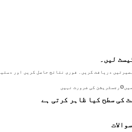
ٹیسٹ لیں۔
یں
رجسٹریشن کی ضرورت نہیں
ٹ کی سطح کیا ظاہر کرتی ہے
والات