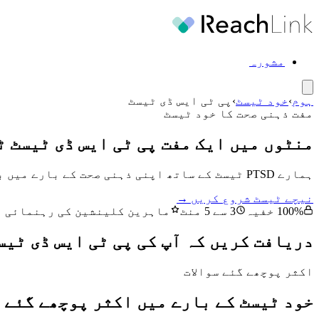
مشورہ
ہوم
›
خود ٹیسٹ
›
پی ٹی ایس ڈی ٹیسٹ
مفت ذہنی صحت کا خود ٹیسٹ
منٹوں میں ایک مفت پی ٹی ایس ڈی ٹیسٹ 
ہمارے PTSD ٹیسٹ کے ساتھ اپنی ذہنی صحت کے بارے میں بصیرتیں دریافت کریں۔ فوری نتائج حاصل کریں اور دستیاب تھراپی کے اختیارات کے بارے میں جانیں۔
نیچے ٹیسٹ شروع کریں →
100% خفیہ
3 سے 5 منٹ
ماہرین کلینشین کی رہنمائی م
دریافت کریں کہ آپ کی پی ٹی ایس ڈی ٹیس
اکثر پوچھے گئے سوالات
خود ٹیسٹ کے بارے میں اکثر پوچھے گئے س