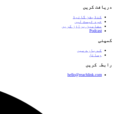
دریافت کریں
کنڈیشن گائیڈ
خود ٹیسٹ لیں
مضامین براؤز کریں
Podcast
کمپنی
کے بارے میں
وسائل
رابطہ کریں
hello@reachlink.com