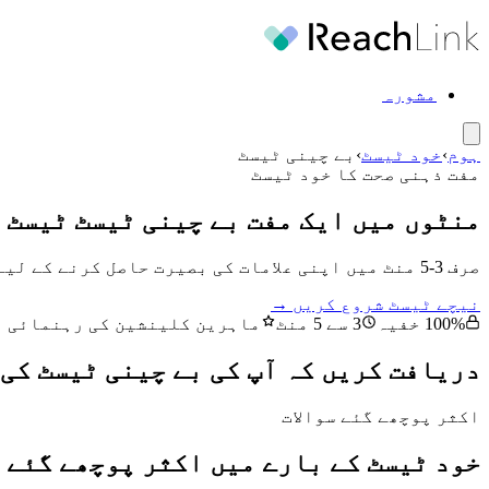
مشورہ
ہوم
›
خود ٹیسٹ
›
بے چینی ٹیسٹ
مفت ذہنی صحت کا خود ٹیسٹ
منٹوں میں ایک مفت بے چینی ٹیسٹ ٹیسٹ 
صرف 3-5 منٹ میں اپنی علامات کی بصیرت حاصل کرنے کے لیے ہمارے اینگزائٹی ٹیسٹ کا استعمال کریں۔ خفیہ اور محفوظ نتائج آپ کے منتظر ہیں۔
نیچے ٹیسٹ شروع کریں →
100% خفیہ
3 سے 5 منٹ
ماہرین کلینشین کی رہنمائی م
دریافت کریں کہ آپ کی بے چینی ٹیسٹ کی 
اکثر پوچھے گئے سوالات
خود ٹیسٹ کے بارے میں اکثر پوچھے گئے س