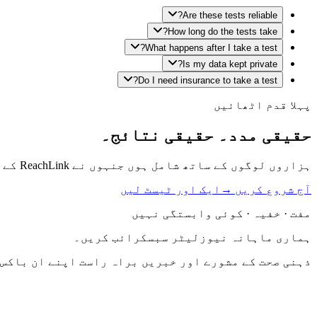
Are these tests reliable?
How long do the tests take?
What happens after I take a test?
Is my data kept private?
Do I need insurance to take a test?
پہلا قدم اٹھائیں
حقیقی مدد۔ حقیقی نتائج۔
ہزاروں لوگوں کے ساتھ شامل ہوں جنہوں نے ReachLink کے ذریعے صحیح معالج پایا۔ آج ایک مفت خود ٹیسٹ سے شروع کریں۔
آج شروع کریں →
ایک اور ٹیسٹ لیں
مفت · خفیہ · کوئی وابستگی نہیں
ہماری ماہانہ نیوزلیٹر سبسکرائب کریں۔
ذہنی صحت کے مشورے اور خبریں براہ راست اپنے ان باکس