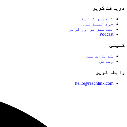
دریافت کریں
کنڈیشن گائیڈ
خود ٹیسٹ لیں
مضامین براؤز کریں
Podcast
کمپنی
کے بارے میں
وسائل
رابطہ کریں
hello@reachlink.com