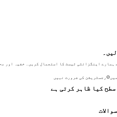
لیں۔
یں
رجسٹریشن کی ضرورت نہیں
سطح کیا ظاہر کرتی ہے
والات