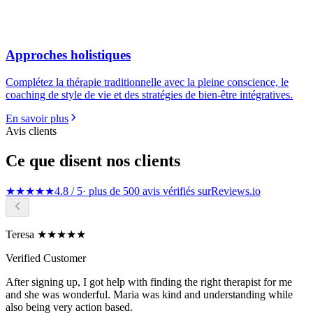
Approches holistiques
Complétez la thérapie traditionnelle avec la pleine conscience, le
coaching de style de vie et des stratégies de bien-être intégratives.
En savoir plus
Avis clients
Ce que disent nos clients
★★★★★
4.8 / 5
· plus de 500 avis vérifiés sur
Reviews.io
Teresa ★★★★★
Verified Customer
After signing up, I got help with finding the right therapist for me
and she was wonderful. Maria was kind and understanding while
also being very action based.