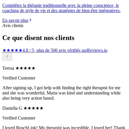
Complétez la thérapie traditionnelle avec la pleine conscience, le
coaching de style de vie et des stratégies de bien-être intégratives.
En savoir plus
Avis clients
Ce que disent nos clients
★★★★★
4.8 / 5
· plus de 500 avis vérifiés sur
Reviews.io
Teresa ★★★★★
Verified Customer
After signing up, I got help with finding the right therapist for me
and she was wonderful. Maria was kind and understanding while
also being very action based.
Daniella G ★★★★★
Verified Customer
I loved ReachLink! My therapist was incredible. I loved her! Thank