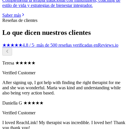
Complementa la terapia tradicional con mindfulness, coaching de
estilo de vida y estrategias de bienestar integrador.
Saber más
Reseñas de clientes
Lo que dicen nuestros clientes
★★★★★
4.8 / 5
· más de 500 reseñas verificadas en
Reviews.io
Teresa ★★★★★
Verified Customer
After signing up, I got help with finding the right therapist for me
and she was wonderful. Maria was kind and understanding while
also being very action based.
Daniella G ★★★★★
Verified Customer
I loved ReachLink! My therapist was incredible. I loved her! Thank
you thank you!